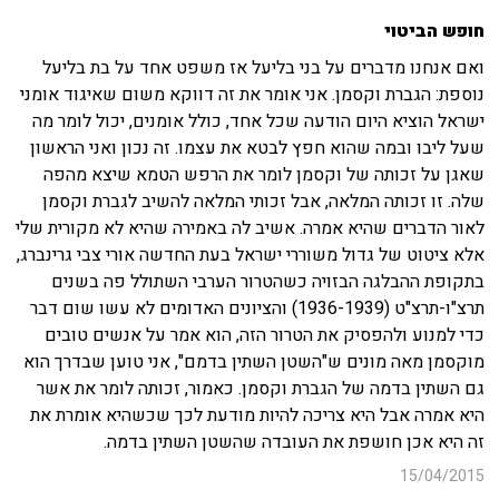
חופש הביטוי
ואם אנחנו מדברים על בני בליעל אז משפט אחד על בת בליעל
נוספת: הגברת וקסמן. אני אומר את זה דווקא משום שאיגוד אומני
ישראל הוציא היום הודעה שכל אחד, כולל אומנים, יכול לומר מה
שעל ליבו ובמה שהוא חפץ לבטא את עצמו. זה נכון ואני הראשון
שאגן על זכותה של וקסמן לומר את הרפש הטמא שיצא מהפה
שלה. זו זכותה המלאה, אבל זכותי המלאה להשיב לגברת וקסמן
לאור הדברים שהיא אמרה. אשיב לה באמירה שהיא לא מקורית שלי
אלא ציטוט של גדול משוררי ישראל בעת החדשה אורי צבי גרינברג,
בתקופת ההבלגה הבזויה כשהטרור הערבי השתולל פה בשנים
תרצ"ו-תרצ"ט (1936-1939) והציונים האדומים לא עשו שום דבר
כדי למנוע ולהפסיק את הטרור הזה, הוא אמר על אנשים טובים
מוקסמן מאה מונים ש"השטן השתין בדמם", אני טוען שבדרך הוא
גם השתין בדמה של הגברת וקסמן. כאמור, זכותה לומר את אשר
היא אמרה אבל היא צריכה להיות מודעת לכך שכשהיא אומרת את
זה היא אכן חושפת את העובדה שהשטן השתין בדמה.
15/04/2015