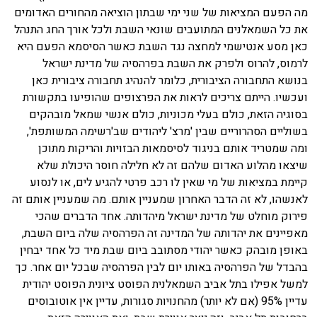
מה הפעם המציאות של שני ימי שבתון הוציאה מהחורים האדומים
את כל השמאלנים המתועבים שונאי השבת ולכל אורך החג התנהל
כאן מסע אנטישמי למחצה נגד השבת כאשר הסיסמא הפעם היא
לרמוס, להרוס ולפרק את השבת בפרהסיה של מדינת ישראל
בנושא התחבורה הציבורית, כלומר להנהיג תחבורה ציבורית כאן
ועכשיו. הייתם צריכים לראות את הפרצופים שהופיעו בתקשורת
בסוגיה הזאת, כולם בעלי מכוניות, כולם אנשי שמאל מובהקים
בשוליים הסהרוריים שבין 'מרצ' ליהודים שב'רשימה המשותפת',
ומה שמטריד אותם בניגוד לסיסמאות הבזויות והריקות מתוכן
שיצאו מהלוע האדום שלהם זה לא חלילה חוסר היכולת שלא
קיימת במציאות של מי שאין לו רכב פרטי להגיע לים, או לנסוע
לאנשהו, לא זה הדבר האחרון שמעניין אותם. מה שמעניין אותם זה
פירוק מוחלט של מדינת ישראל מיהדותה. אחד הדברים שהכי
מאפיינים את יהדותה של המדינה זה הפרהסיה שלה ביום השבת,
באופן מובהק כאשר יהודי מסתובב ביום שבת מיד כל אחד יבחין
בהבדל של הפרהסיה באותו יום לבין הפרהסיה שבכל יום אחר. כך
למשל אפילו בתל אביב השמאלנית הפוסט ציונית הפוסט יהודית
עדיין 95% (אם לא יותר) מהחנויות סגורות, עדיין אין אוטובוסים