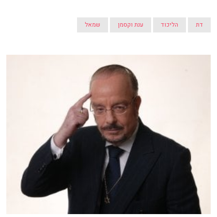
דת
הליכוד
ענת וקסמן
שמאל