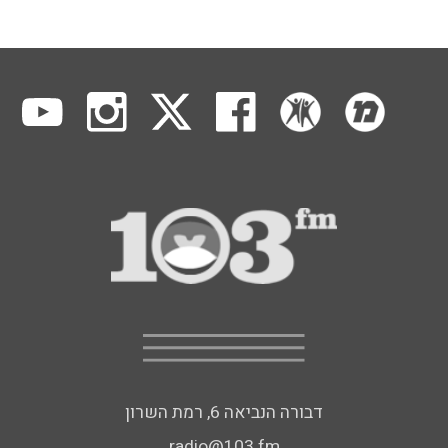
דבורה הנביאה 6, רמת השרון
radio@103.fm