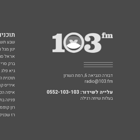
תוכניות fm
שבע תש
ינון מגל 
אראל סג"
ברק סרי 
גיא פלג
דבורה הנביאה 6, רמת השרון
תוכנית ה
radio@103.fm
איריס קו
עלייה לשידור: 0552-103-103
איפה הכ
בעלות שיחה רגילה
פנינה בת
רון קופמ
רז שכניק