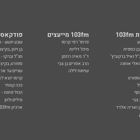
103
103fm מייעצים
פודקאסט
ע
פרופ' רפי קרסו
שבע תשע - 
ובן כספית
מיכל דליות
בן וינון, בקיצו
ל ואיל ברקוביץ'
ד"ר מאיה רוזמן
סג"ל וברקו -
ואלי אוחנה
הרב אפרים בן צבי
ספורט, בקיצו
שיחות לילה
שניים עד ארב
ספורט
קרסו יוצא לא
ל
ככה קמתי
סף
הכול פתוח - א
 צבי
מילים ולחן
ן ואריה אלדד
ארכיון 103fm