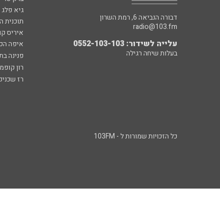
גיא פלג
דבורה הנביאה 6, רמת השרון
תוכנית ה
radio@103.fm
איריס קו
עלייה לשידור: 0552-103-103
איפה הכ
בעלות שיחה רגילה
פנינה בת
רון קופמ
רז שכניק
כל הזכויות שמורות ל - 103FM