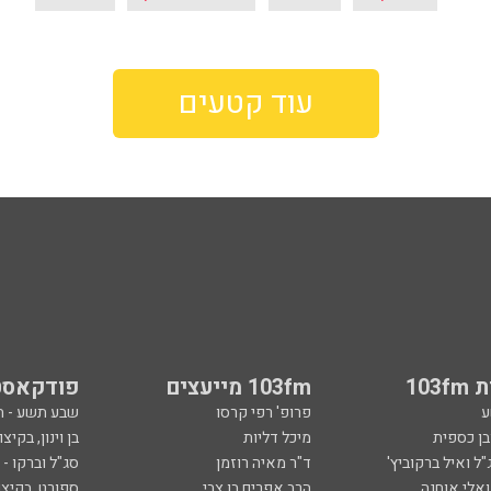
עוד קטעים
103
103fm מייעצים
פודקאסט
ע
פרופ' רפי קרסו
שבע תשע - 
ובן כספית
מיכל דליות
בן וינון, בקיצו
ל ואיל ברקוביץ'
ד"ר מאיה רוזמן
סג"ל וברקו -
ואלי אוחנה
הרב אפרים בן צבי
ספורט, בקיצו