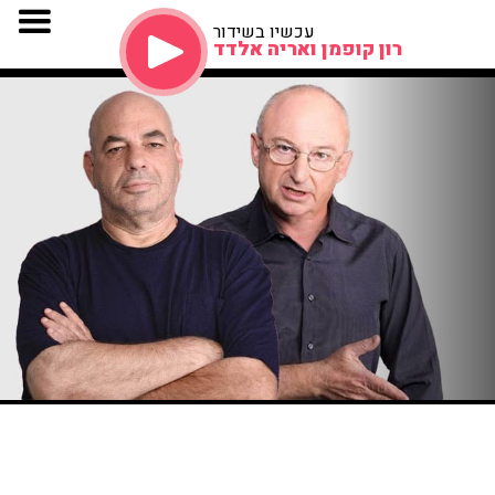
עכשיו בשידור
רון קופמן ואריה אלדד