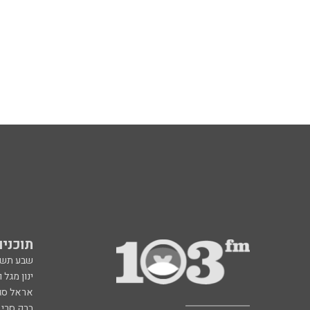
תוכניות fm
שבע תש
ינון מגל 
אראל סג"
ברק סרי 