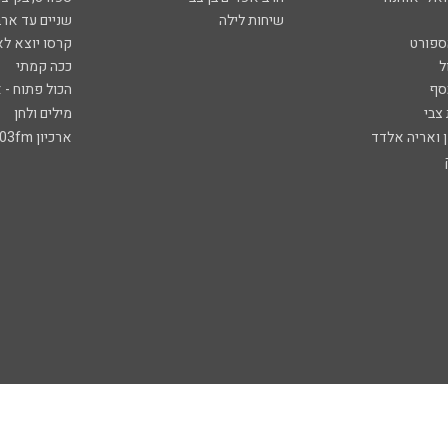
שיחות לילה
שניים עד ארב
ספורט
קרסו יוצא לא
ל
ככה קמתי
סף
הכול פתוח - א
 צבי
מילים ולחן
ן ואריה אלדד
ארכיון 103fm