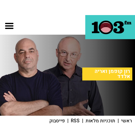
רון קופמן ואריה
אלדד
ראשי
|
תוכניות מלאות
|
RSS
|
פייסבוק