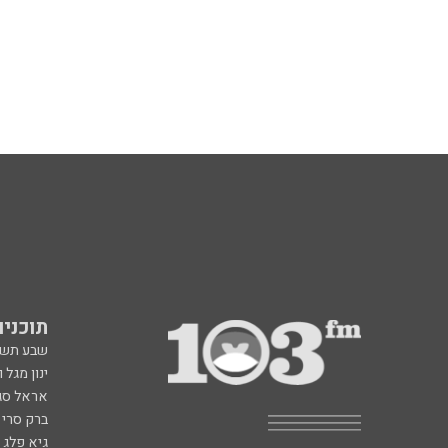
תוכניות fm
שבע תש
ינון מגל 
אראל סג"
ברק סרי 
גיא פלג