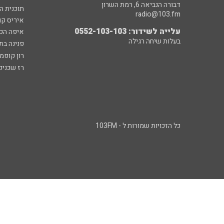
דבורה הנביאה 6, רמת השרון
תוכנית ה
radio@103.fm
איריס קו
עלייה לשידור: 0552-103-103
איפה הכ
בעלות שיחה רגילה
פנינה בת
רון קופמ
רז שכניק
כל הזכויות שמורות ל - 103FM