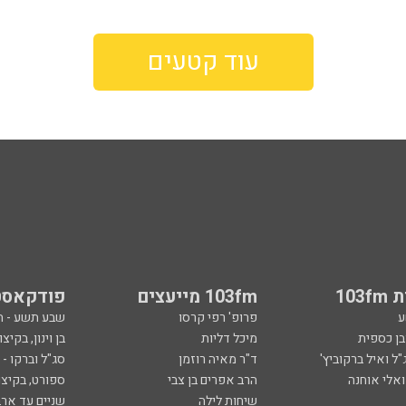
עוד קטעים
103
103fm מייעצים
פודקאסט
ע
פרופ' רפי קרסו
שבע תשע - 
ובן כספית
מיכל דליות
בן וינון, בקיצו
ל ואיל ברקוביץ'
ד"ר מאיה רוזמן
סג"ל וברקו -
ואלי אוחנה
הרב אפרים בן צבי
ספורט, בקיצו
שיחות לילה
שניים עד ארב