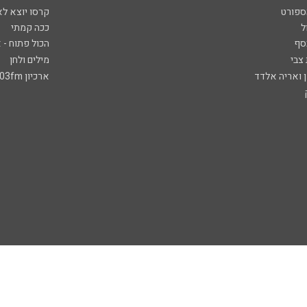
ספורט
קרסו יוצא לא
ל
ככה קמתי
סף
הכול פתוח - א
 צבי
מילים ולחן
ן ואריה אלדד
ארכיון 103fm