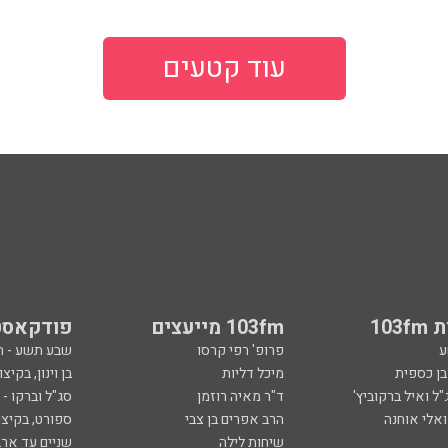
עוד קטעים
103
103fm מייעצים
פודקאסט
ע
פרופ' רפי קרסו
שבע תשע - 
ובן כספית
מיכל דליות
בן וינון, בקיצו
ל ואיל ברקוביץ'
ד"ר מאיה רוזמן
סג"ל וברקו -
ואלי אוחנה
הרב אפרים בן צבי
ספורט, בקיצו
שיחות לילה
שניים עד ארב