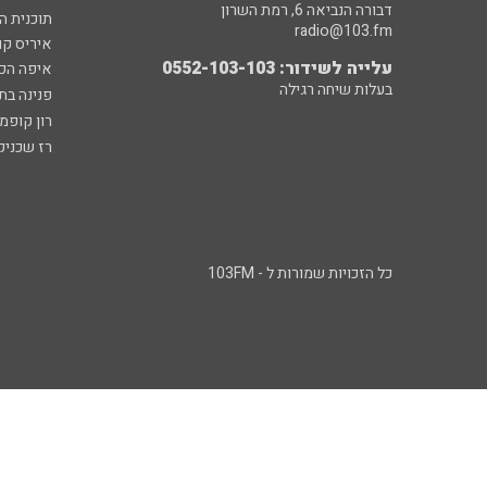
דבורה הנביאה 6, רמת השרון
תוכנית ה
radio@103.fm
איריס קו
עלייה לשידור: 0552-103-103
איפה הכ
בעלות שיחה רגילה
פנינה בת
רון קופמ
רז שכניק
כל הזכויות שמורות ל - 103FM