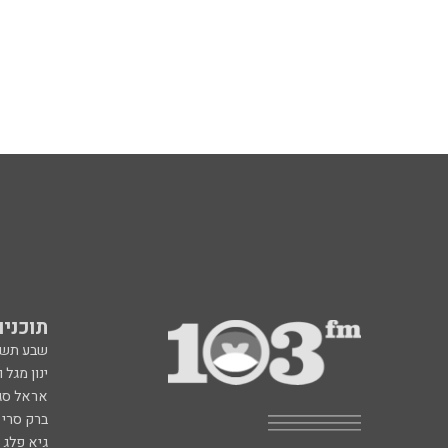
תוכניות fm
שבע תש
ינון מגל 
אראל סג"
ברק סרי 
גיא פלג