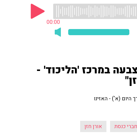
00:00
עה במרכז 'הליכוד' -
היום (א') - האזינו
ברי כנסת
אורן חזן