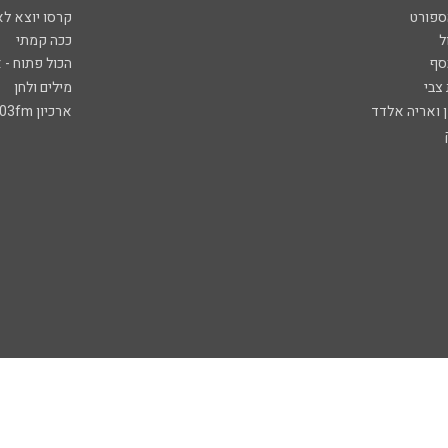
ספורט
קרסו יוצא לא
ל
ככה קמתי
סף
הכול פתוח - א
 צבי
מילים ולחן
ן ואריה אלדד
ארכיון 103fm