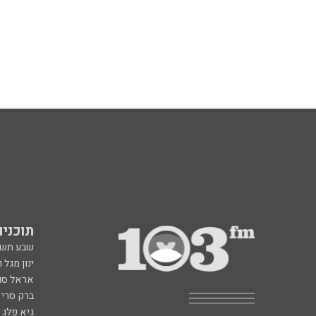
תוכניות fm
שבע תש
ינון מגל 
אראל סג"
ברק סרי 
גיא פלג