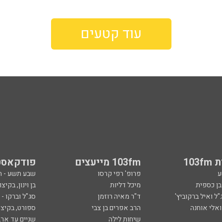
עוד קטעים
103
103fm מייעצים
פודקאסט
ע
פרופ' רפי קרסו
שבע תשע - 
ובן כספית
מיכל דליות
בן וינון, בקיצו
ל ואיל ברקוביץ'
ד"ר מאיה רוזמן
סג"ל וברקו -
ואלי אוחנה
הרב אפרים בן צבי
ספורט, בקיצו
שיחות לילה
שניים עד ארב