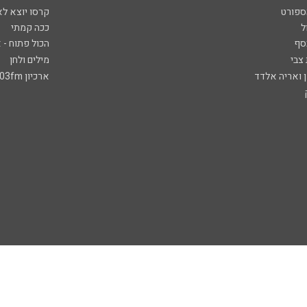
ספורט
קרסו יוצא לא
ל
ככה קמתי
סף
הכול פתוח - א
 צבי
מילים ולחן
ן ואריה אלדד
ארכיון 103fm