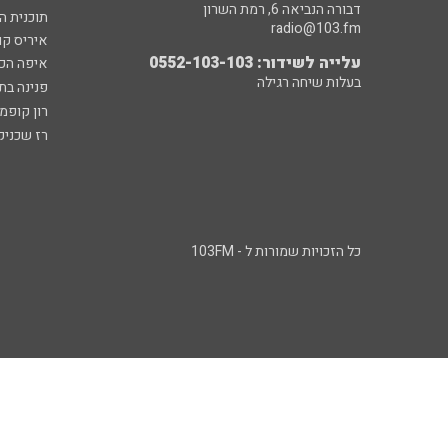
דבורה הנביאה 6, רמת השרון
תוכנית ה
radio@103.fm
איריס קו
עלייה לשידור: 0552-103-103
איפה הכ
בעלות שיחה רגילה
פנינה בת
רון קופמ
רז שכניק
כל הזכויות שמורות ל - 103FM