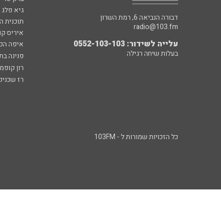
גיא פלג
דבורה הנביאה 6, רמת השרון
תוכנית ה
radio@103.fm
איריס קו
עלייה לשידור: 0552-103-103
איפה הכ
בעלות שיחה רגילה
פנינה בת
רון קופמ
רז שכניק
כל הזכויות שמורות ל - 103FM