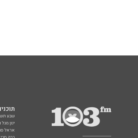
תוכניות fm
שבע תש
ינון מגל 
אראל סג"
ברק סרי 