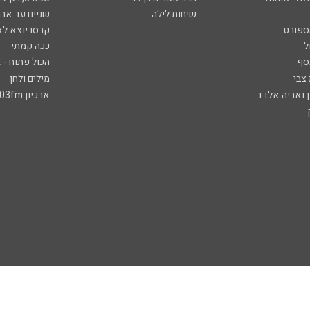
שיחות לילה
שניים עד ארב
ספורט
קרסו יוצא לא
ל
ככה קמתי
סף
הכול פתוח - א
 צבי
מילים ולחן
ן ואריה אלדד
ארכיון 103fm