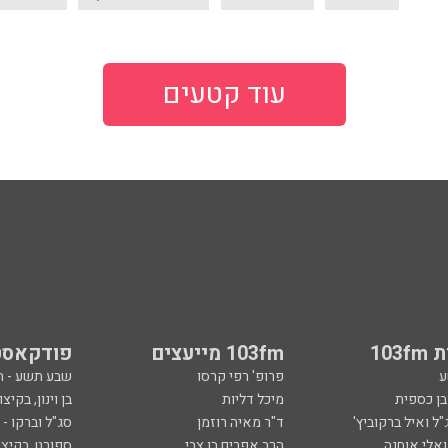
עוד קטעים
103
103fm מייעצים
פודקאסט
ע
פרופ' רפי קרסו
שבע תשע - 
ובן כספית
מיכל דליות
בן וינון, בקיצו
ל ואיל ברקוביץ'
ד"ר מאיה רוזמן
סג"ל וברקו -
ואלי אוחנה
הרב אפרים בן צבי
ספורט, בקיצו