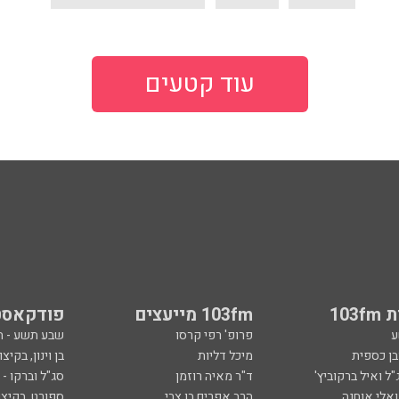
עוד קטעים
103
103fm מייעצים
פודקאסט
ע
פרופ' רפי קרסו
שבע תשע - 
ובן כספית
מיכל דליות
בן וינון, בקיצו
ל ואיל ברקוביץ'
ד"ר מאיה רוזמן
סג"ל וברקו -
ואלי אוחנה
הרב אפרים בן צבי
ספורט, בקיצו