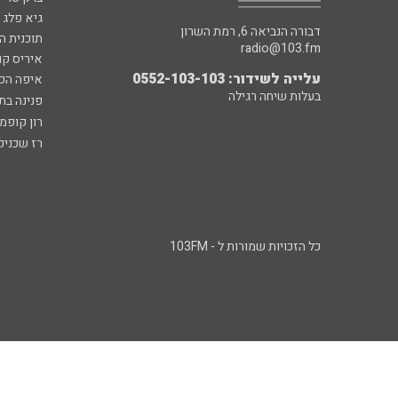
גיא פלג
דבורה הנביאה 6, רמת השרון
תוכנית ה
radio@103.fm
איריס קו
עלייה לשידור: 0552-103-103
איפה הכ
בעלות שיחה רגילה
פנינה בת
רון קופמ
רז שכניק
כל הזכויות שמורות ל - 103FM