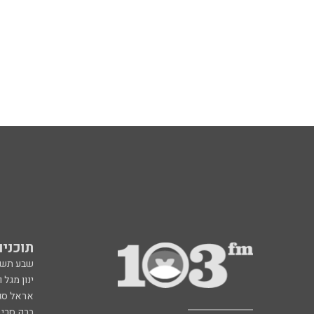
תוכניות fm
שבע תש
ינון מגל 
אראל סג"
ברק סרי 