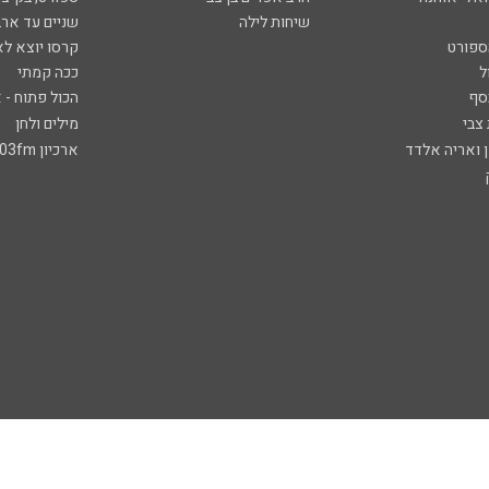
שיחות לילה
שניים עד ארב
ספורט
קרסו יוצא לא
ל
ככה קמתי
סף
הכול פתוח - א
 צבי
מילים ולחן
ן ואריה אלדד
ארכיון 103fm