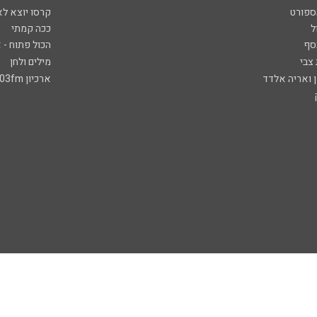
ספורט
קרסו יוצא לא
ל
ככה קמתי
סף
הכול פתוח - א
 צבי
מילים ולחן
ן ואריה אלדד
ארכיון 103fm