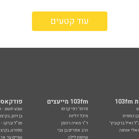
עוד קטעים
103
103fm מייעצים
פודקאסט
ע
פרופ' רפי קרסו
שבע תשע - 
ובן כספית
מיכל דליות
בן וינון, בקיצו
ל ואיל ברקוביץ'
ד"ר מאיה רוזמן
סג"ל וברקו -
ואלי אוחנה
הרב אפרים בן צבי
ספורט, בקיצו
שיחות לילה
שניים עד ארב