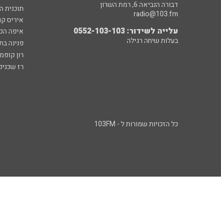
דבורה הנביאה 6, רמת השרון
תוכנית ה
radio@103.fm
איריס קו
עלייה לשידור: 0552-103-103
איפה הכ
בעלות שיחה רגילה
פנינה בת
רון קופמ
רז שכניק
כל הזכויות שמורות ל - 103FM