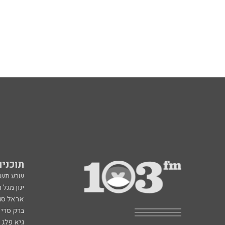
תוכניות fm
שבע תש
ינון מגל 
אראל סג"
ברק סרי 
גיא פלג