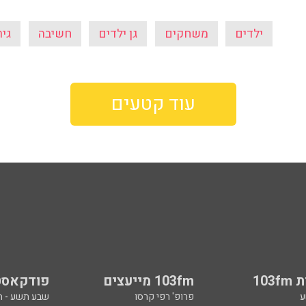
ילדים
משחקים
גן ילדים
חשיבה
גיר
עוד קטעים
103
103fm מייעצים
פודקאסט
ע
פרופ' רפי קרסו
שבע תשע - 