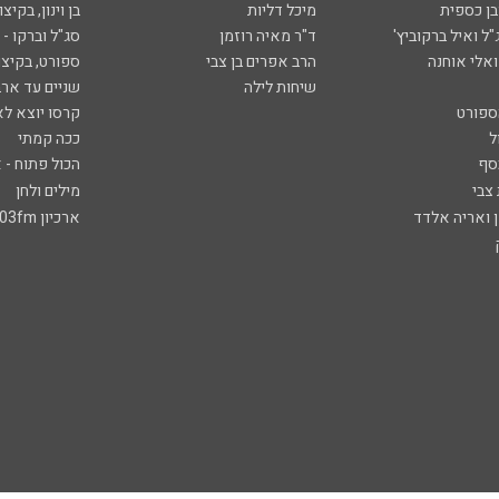
ובן כספית
מיכל דליות
בן וינון, בקיצו
ל ואיל ברקוביץ'
ד"ר מאיה רוזמן
סג"ל וברקו -
ואלי אוחנה
הרב אפרים בן צבי
ספורט, בקיצו
שיחות לילה
שניים עד ארב
ספורט
קרסו יוצא לא
ל
ככה קמתי
סף
הכול פתוח - א
 צבי
מילים ולחן
ן ואריה אלדד
ארכיון 103fm