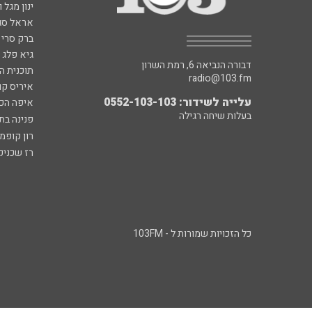
ינון מגל 
אראל סג"
ברק סרי 
גיא פלג
דבורה הנביאה 6, רמת השרון
תוכנית ה
radio@103.fm
איריס קו
עלייה לשידור: 0552-103-103
איפה הכ
בעלות שיחה רגילה
פנינה בת
רון קופמ
רז שכניק
כל הזכויות שמורות ל - 103FM