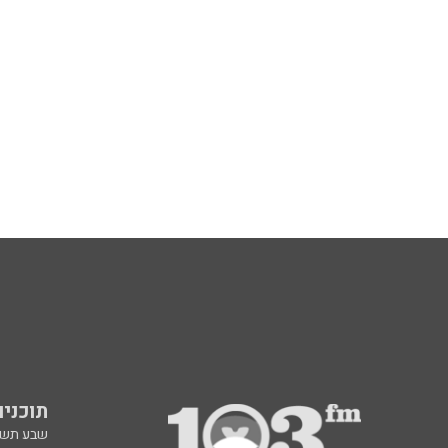
תוכניות fm
שבע תש