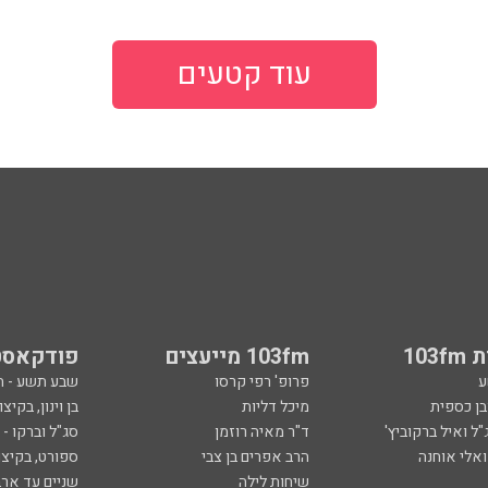
עוד קטעים
103
103fm מייעצים
פודקאסט
ע
פרופ' רפי קרסו
שבע תשע - 
ובן כספית
מיכל דליות
בן וינון, בקיצו
ל ואיל ברקוביץ'
ד"ר מאיה רוזמן
סג"ל וברקו -
ואלי אוחנה
הרב אפרים בן צבי
ספורט, בקיצו
שיחות לילה
שניים עד ארב