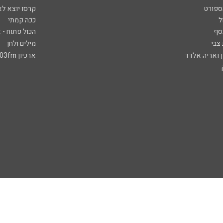
ספורט
קרסו יוצא לא
ל
ככה קמתי
סף
הכול פתוח - א
 צבי
מילים ולחן
ן ואריה אלדד
ארכיון 103fm