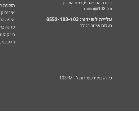
דבורה הנביאה 6, רמת השרון
תוכנית ה
radio@103.fm
איריס קו
עלייה לשידור: 0552-103-103
איפה הכ
בעלות שיחה רגילה
פנינה בת
רון קופמ
רז שכניק
כל הזכויות שמורות ל - 103FM