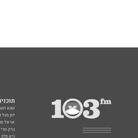
תוכניות fm
שבע תש
ינון מגל 
אראל סג"
ברק סרי 
גיא פלג