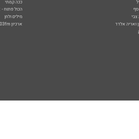
ל
ככה קמתי
סף
הכול פתוח - א
 צבי
מילים ולחן
ן ואריה אלדד
ארכיון 103fm