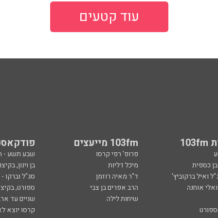
עוד קטעים
103
103fm מייעצים
פודקאסט
ע
פרופ' רפי קרסו
שבע תשע - 
ובן כספית
מיכל דליות
בן וינון, בקיצו
ל ואיל ברקוביץ'
ד"ר מאיה רוזמן
סג"ל וברקו -
ואלי אוחנה
הרב אפרים בן צבי
ספורט, בקיצו
שיחות לילה
שניים עד ארב
ספורט
קרסו יוצא לא