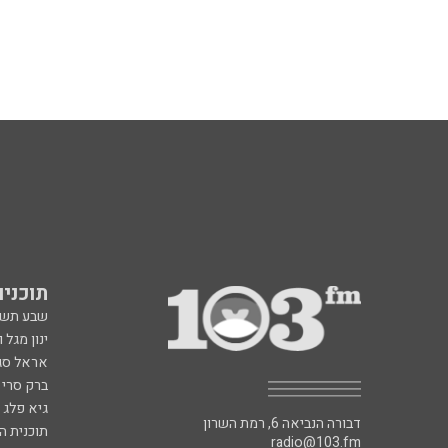
תוכניות fm
שבע תש
ינון מגל 
אראל סג"
ברק סרי 
גיא פלג
דבורה הנביאה 6, רמת השרון
תוכנית ה
radio@103.fm