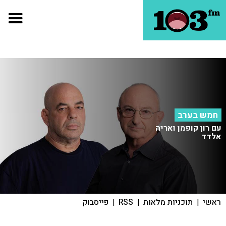
חמש בערב
עם רון קופמן ואריה
אלדד
ראשי
|
תוכניות מלאות
|
RSS
|
פייסבוק