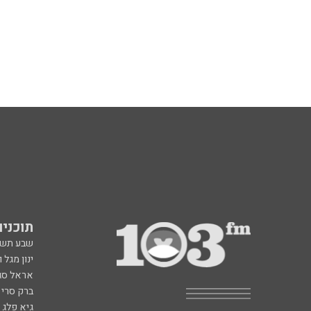
תוכניות fm
שבע תש
ינון מגל 
אראל סג"
ברק סרי 
גיא פלג