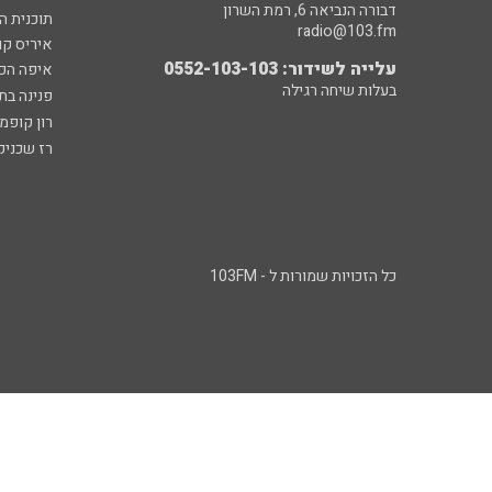
דבורה הנביאה 6, רמת השרון
תוכנית ה
radio@103.fm
איריס קו
עלייה לשידור: 0552-103-103
איפה הכ
בעלות שיחה רגילה
פנינה בת
רון קופמ
רז שכניק
כל הזכויות שמורות ל - 103FM