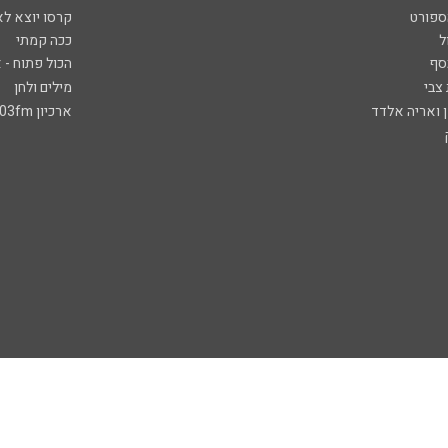
ספורט
קרסו יוצא לא
ל
ככה קמתי
סף
הכול פתוח - א
 צבי
מילים ולחן
ן ואריה אלדד
ארכיון 103fm