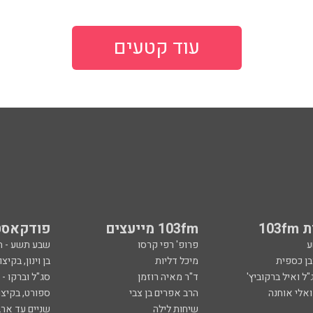
עוד קטעים
103
103fm מייעצים
פודקאסט
ע
פרופ' רפי קרסו
שבע תשע - 
ובן כספית
מיכל דליות
בן וינון, בקיצו
ל ואיל ברקוביץ'
ד"ר מאיה רוזמן
סג"ל וברקו -
ואלי אוחנה
הרב אפרים בן צבי
ספורט, בקיצו
שיחות לילה
שניים עד ארב