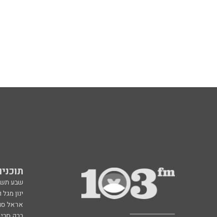
תוכניות fm
שבע תש
ינון מגל 
אראל סג"
ברק סרי 