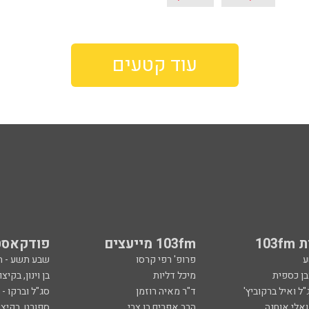
עוד קטעים
103
103fm מייעצים
פודקאסט
ע
פרופ' רפי קרסו
שבע תשע - 
ובן כספית
מיכל דליות
בן וינון, בקיצו
ל ואיל ברקוביץ'
ד"ר מאיה רוזמן
סג"ל וברקו -
ואלי אוחנה
הרב אפרים בן צבי
ספורט, בקיצו