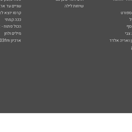
שיחות לילה
שניים עד ארב
ספורט
קרסו יוצא לא
ל
ככה קמתי
סף
הכול פתוח - א
 צבי
מילים ולחן
ן ואריה אלדד
ארכיון 103fm