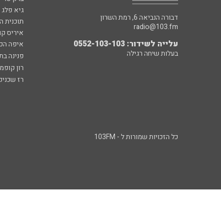
גיא פלג
דבורה הנביאה 6, רמת השרון
תוכנית ה
radio@103.fm
איריס קו
עלייה לשידור: 0552-103-103
איפה הכ
בעלות שיחה רגילה
פנינה בת
רון קופמ
רז שכניק
כל הזכויות שמורות ל - 103FM