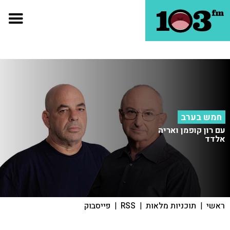
חמש בערב
עם רון קופמן ואריה
אלדד
ראשי
|
תוכניות מלאות
|
RSS
|
פייסבוק