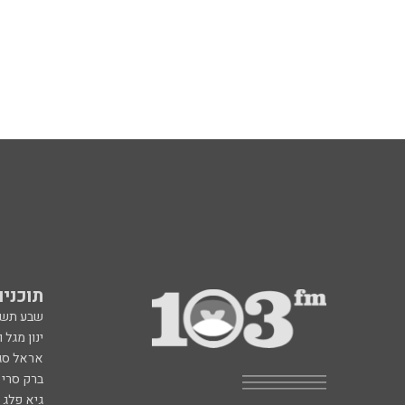
תוכניות fm
שבע תש
ינון מגל 
אראל סג"
ברק סרי 
גיא פלג