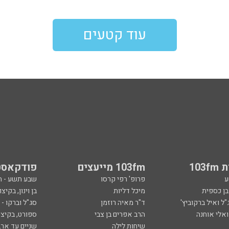
עוד קטעים
103
103fm מייעצים
פודקאסט
ע
פרופ' רפי קרסו
שבע תשע - 
ובן כספית
מיכל דליות
בן וינון, בקיצו
ל ואיל ברקוביץ'
ד"ר מאיה רוזמן
סג"ל וברקו -
ואלי אוחנה
הרב אפרים בן צבי
ספורט, בקיצו
שיחות לילה
שניים עד ארב