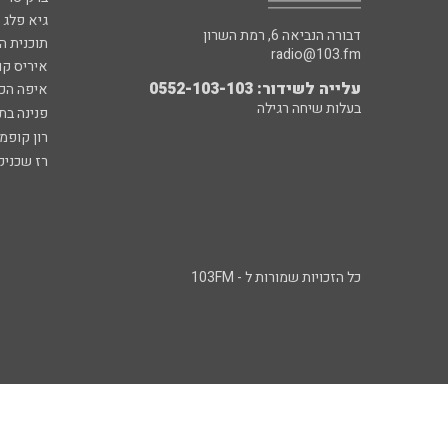
גיא פלג
דבורה הנביאה 6, רמת השרון
תוכנית ה
radio@103.fm
איריס קו
עלייה לשידור: 0552-103-103
איפה הכ
בעלות שיחה רגילה
פנינה בת
רון קופמ
רז שכניק
כל הזכויות שמורות ל - 103FM