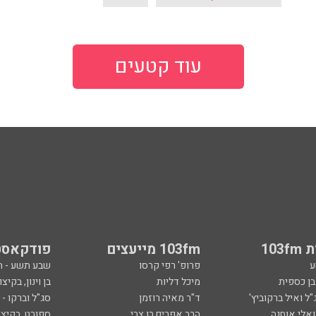
עוד קטעים
103
103fm מייעצים
פודקאסט
ע
פרופ' רפי קרסו
שבע תשע - 
ובן כספית
מיכל דליות
בן וינון, בקיצו
ל ואיל ברקוביץ'
ד"ר מאיה רוזמן
סג"ל וברקו -
ואלי אוחנה
הרב אפרים בן צבי
ספורט, בקיצו