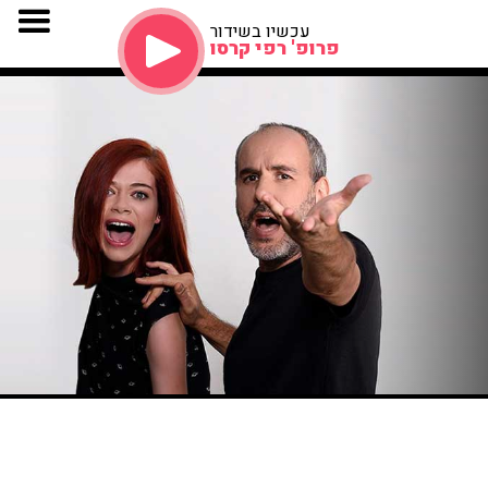
עכשיו בשידור
פרופ' רפי קרסו