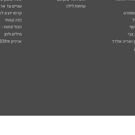
שיחות לילה
שניים עד ארב
ספורט
קרסו יוצא לא
ל
ככה קמתי
סף
הכול פתוח - א
 צבי
מילים ולחן
ן ואריה אלדד
ארכיון 103fm