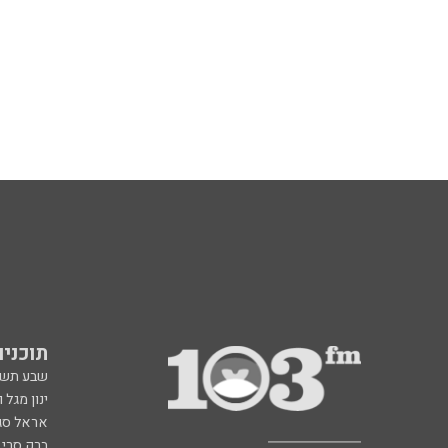
תוכניות fm
שבע תש
ינון מגל 
אראל סג"
ברק סרי 