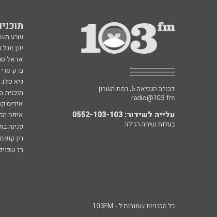
תוכניות fm
שבע תש
ינון מגל 
אראל סג"
ברק סרי 
גיא פלג
דבורה הנביאה 6, רמת השרון
תוכנית ה
radio@103.fm
איריס קו
עלייה לשידור: 0552-103-103
איפה הכ
בעלות שיחה רגילה
פנינה בת
רון קופמ
רז שכניק
כל הזכויות שמורות ל - 103FM