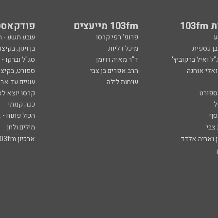
103
103fm מייעצים
פודקאסט
ע
פרופ' רפי קרסו
שבע תשע - 
ובן כספית
מיכל דליות
בן וינון, בקיצו
ל ואיל ברקוביץ'
ד"ר מאיה רוזמן
סג"ל וברקו -
ואלי אוחנה
הרב אפרים בן צבי
ספורט, בקיצו
שיחות לילה
שניים עד ארב
ספורט
קרסו יוצא לא
ל
ככה קמתי
סף
הכול פתוח - א
 צבי
מילים ולחן
ן ואריה אלדד
ארכיון 103fm