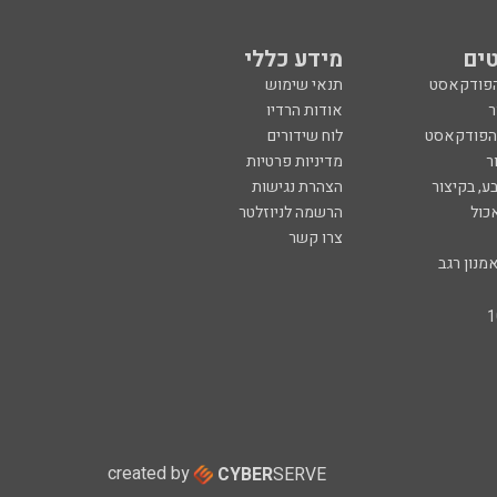
ים
מידע כללי
הפודקאסט
תנאי שימוש
ר
אודות הרדיו
 הפודקאסט
לוח שידורים
ר
מדיניות פרטיות
ע, בקיצור
הצהרת נגישות
כול
הרשמה לניוזלטר
צרו קשר
מנון רגב
created by
CYBER
SERVE