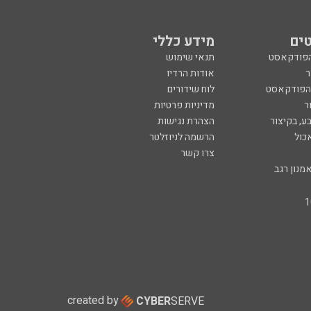
ים
מידע כללי
הפודקאסט
תנאי שימוש
ר
אודות הרדיו
 הפודקאסט
לוח שידורים
ר
מדיניות פרטיות
ע, בקיצור
הצהרת נגישות
כול
הרשמה לניוזלטר
צרו קשר
מנון רגב
created by
CYBER
SERVE