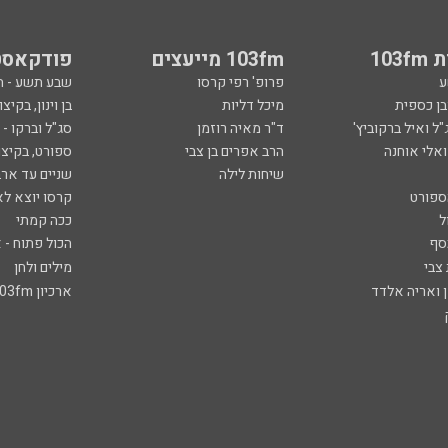
103
103fm מייעצים
פודקאסט
ע
פרופ' רפי קרסו
שבע תשע - 
ובן כספית
מיכל דליות
בן וינון, בקיצו
ל ואיל ברקוביץ'
ד"ר מאיה רוזמן
סג"ל וברקו -
ואלי אוחנה
הרב אפרים בן צבי
ספורט, בקיצו
שיחות לילה
שניים עד ארב
ספורט
קרסו יוצא לא
ל
ככה קמתי
סף
הכול פתוח - א
 צבי
מילים ולחן
ן ואריה אלדד
ארכיון 103fm