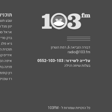
תוכניות fm
שבע תש
ינון מגל 
אראל סג"
ברק סרי 
גיא פלג
דבורה הנביאה 6, רמת השרון
תוכנית ה
radio@103.fm
איריס קו
עלייה לשידור: 0552-103-103
איפה הכ
בעלות שיחה רגילה
פנינה בת
רון קופמ
רז שכניק
כל הזכויות שמורות ל - 103FM