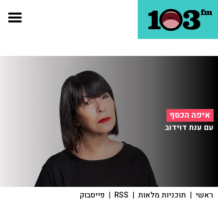
איפה הכסף
עם ענת דוידוב
ראשי
|
תוכניות מלאות
|
RSS
|
פייסבוק