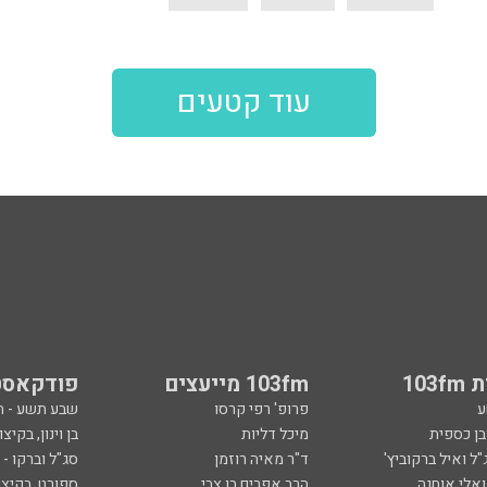
עוד קטעים
103
103fm מייעצים
פודקאסט
ע
פרופ' רפי קרסו
שבע תשע - 
ובן כספית
מיכל דליות
בן וינון, בקיצו
ל ואיל ברקוביץ'
ד"ר מאיה רוזמן
סג"ל וברקו -
ואלי אוחנה
הרב אפרים בן צבי
ספורט, בקיצו