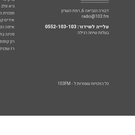
גיא פלג
דבורה הנביאה 6, רמת השרון
תוכנית ה
radio@103.fm
איריס קו
עלייה לשידור: 0552-103-103
איפה הכ
בעלות שיחה רגילה
פנינה בת
רון קופמ
רז שכניק
כל הזכויות שמורות ל - 103FM