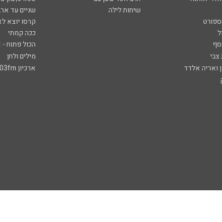
שיחות לילה
שניים עד ארב
ספורט
קרסו יוצא לא
ל
ככה קמתי
סף
הכול פתוח - א
 צבי
מילים ולחן
ן ואריה אלדד
ארכיון 103fm