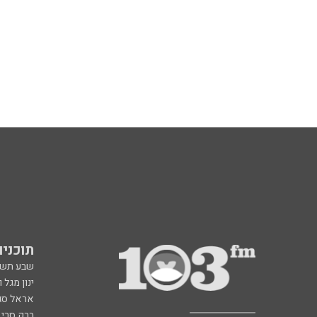
תוכניות fm
שבע תש
ינון מגל 
אראל סג"
ברק סרי 