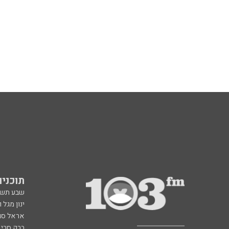
תוכניות fm
שבע תש
ינון מגל 
אראל סג"
ברק סרי 