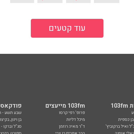
עוד קטעים
103
103fm מייעצים
פודקאסט
ע
פרופ' רפי קרסו
שבע תשע - 
ובן כספית
מיכל דליות
בן וינון, בקיצו
ל ואיל ברקוביץ'
ד"ר מאיה רוזמן
סג"ל וברקו -
ואלי אוחנה
הרב אפרים בן צבי
ספורט, בקיצו