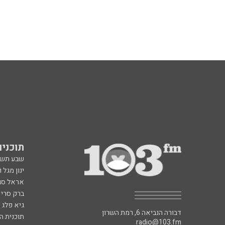
תוכניות fm
שבע תש
ינון מגל 
אראל סג"
ברק סרי 
גיא פלג
דבורה הנביאה 6, רמת השרון
תוכנית ה
radio@103.fm