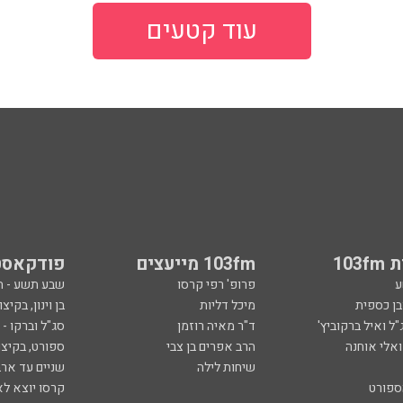
עוד קטעים
103
103fm מייעצים
פודקאסט
ע
פרופ' רפי קרסו
שבע תשע - 
ובן כספית
מיכל דליות
בן וינון, בקיצו
ל ואיל ברקוביץ'
ד"ר מאיה רוזמן
סג"ל וברקו -
ואלי אוחנה
הרב אפרים בן צבי
ספורט, בקיצו
שיחות לילה
שניים עד ארב
ספורט
קרסו יוצא לא