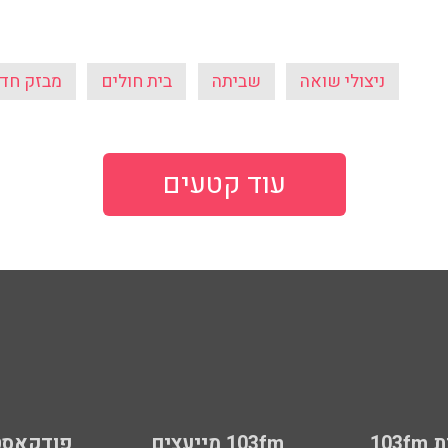
ניצולי שואה
שביתה
בית חולים
מבזק חד
עוד קטעים
103
103fm מייעצים
פודקאסט