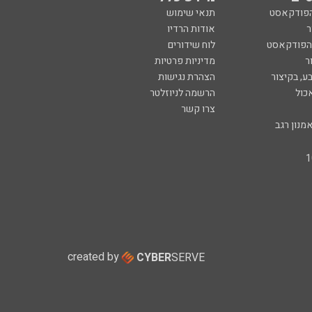
הפודקאסט
תנאי שימוש
ר
אודות הרדיו
 הפודקאסט
לוח שידורים
ר
מדיניות פרטיות
ע, בקיצור
הצהרת נגישות
כול
הרשמה לניוזלטר
צרו קשר
מנון רגב
created by
CYBER
SERVE