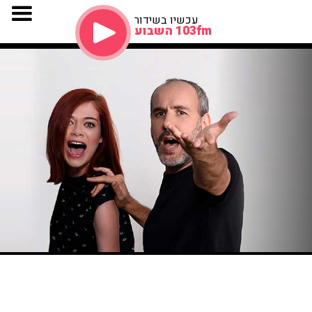
עכשיו בשידור
103fm השבוע