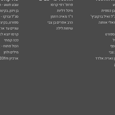
ע
פרופ' רפי קרסו
שבע תשע - 
ובן כספית
מיכל דליות
בן וינון, בקיצו
ל ואיל ברקוביץ'
ד"ר מאיה רוזמן
סג"ל וברקו -
ואלי אוחנה
הרב אפרים בן צבי
ספורט, בקיצו
שיחות לילה
שניים עד ארב
ספורט
קרסו יוצא לא
ל
ככה קמתי
סף
הכול פתוח - א
 צבי
מילים ולחן
ן ואריה אלדד
ארכיון 103fm