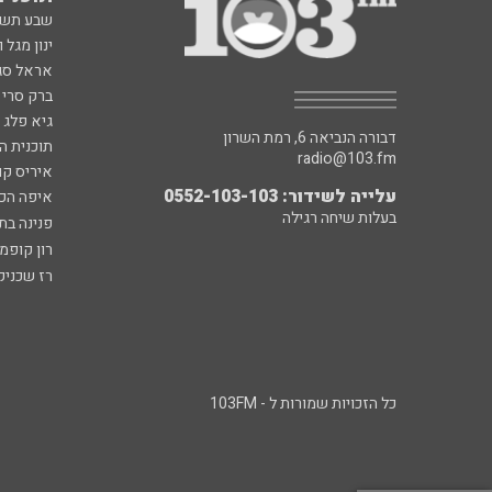
שבע תש
ינון מגל 
אראל סג"
ברק סרי 
גיא פלג
דבורה הנביאה 6, רמת השרון
תוכנית ה
radio@103.fm
איריס קו
עלייה לשידור: 0552-103-103
איפה הכ
בעלות שיחה רגילה
פנינה בת
רון קופמ
רז שכניק
כל הזכויות שמורות ל - 103FM