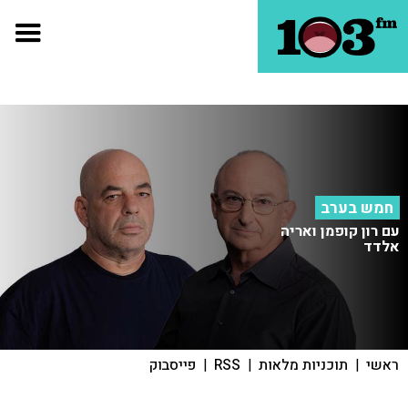
חמש בערב
עם רון קופמן ואריה
אלדד
ראשי
|
תוכניות מלאות
|
RSS
|
פייסבוק