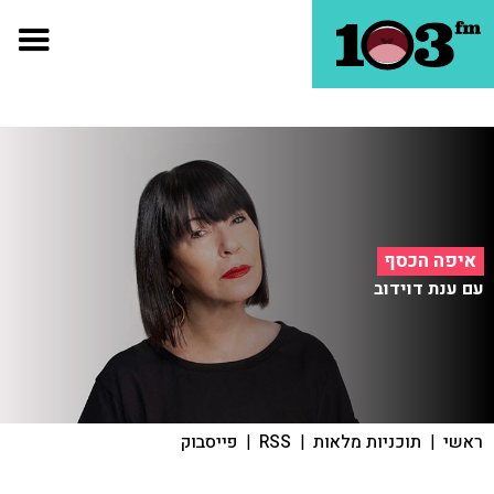
איפה הכסף
עם ענת דוידוב
ראשי
|
תוכניות מלאות
|
RSS
|
פייסבוק