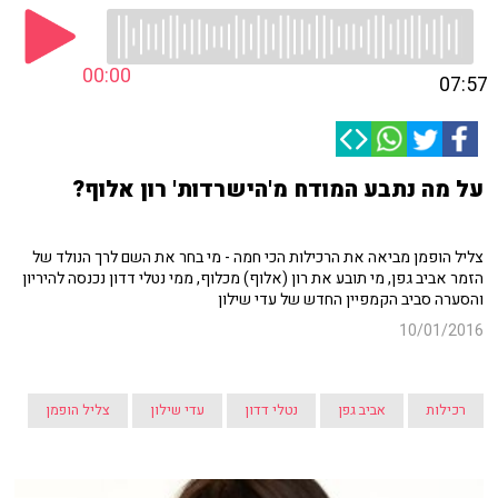
00:00
07:57
על מה נתבע המודח מ'הישרדות' רון אלוף?
צליל הופמן מביאה את הרכילות הכי חמה - מי בחר את השם לרך הנולד של
הזמר אביב גפן, מי תובע את רון (אלוף) מכלוף, ממי נטלי דדון נכנסה להיריון
והסערה סביב הקמפיין החדש של עדי שילון
10/01/2016
רכילות
אביב גפן
נטלי דדון
עדי שילון
צליל הופמן