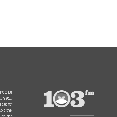
תוכניות fm
שבע תש
ינון מגל 
אראל סג"
ברק סרי 