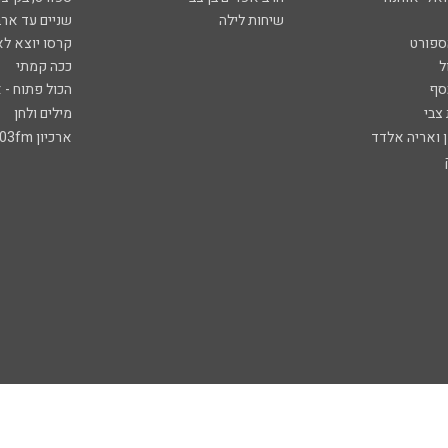
שיחות לילה
שניים עד ארב
ספורט
קרסו יוצא לא
ל
ככה קמתי
סף
הכול פתוח - א
 צבי
מילים ולחן
ן ואריה אלדד
ארכיון 103fm