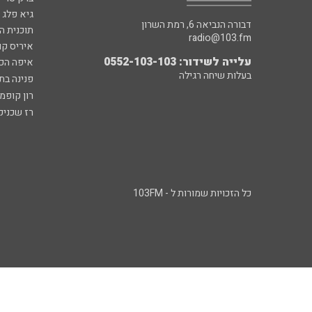
גיא פלג
דבורה הנביאה 6, רמת השרון
תוכנית ה
radio@103.fm
איריס קו
עלייה לשידור: 0552-103-103
איפה הכ
בעלות שיחה רגילה
פנינה בת
רון קופמ
רז שכניק
כל הזכויות שמורות ל - 103FM