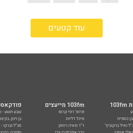
עוד קטעים
103
103fm מייעצים
פודקאסט
ע
פרופ' רפי קרסו
שבע תשע - 
ובן כספית
מיכל דליות
בן וינון, בקיצו
ל ואיל ברקוביץ'
ד"ר מאיה רוזמן
סג"ל וברקו -
ואלי אוחנה
הרב אפרים בן צבי
ספורט, בקיצו