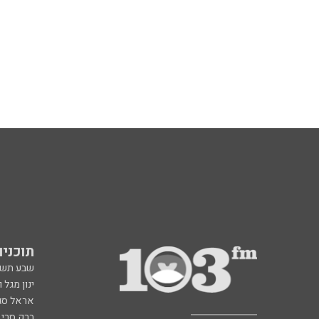
תוכניות fm
שבע תש
ינון מגל 
אראל סג"
ברק סרי 