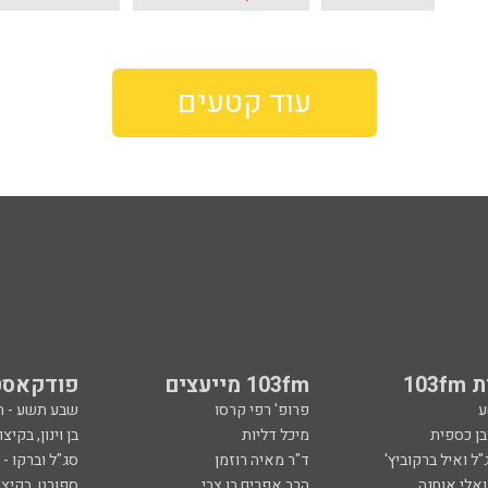
עוד קטעים
103
103fm מייעצים
פודקאסט
ע
פרופ' רפי קרסו
שבע תשע - 
ובן כספית
מיכל דליות
בן וינון, בקיצו
ל ואיל ברקוביץ'
ד"ר מאיה רוזמן
סג"ל וברקו -
ואלי אוחנה
הרב אפרים בן צבי
ספורט, בקיצו