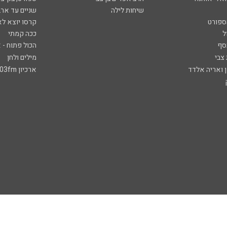
שיחות לילה
שניים עד ארב
ספורט
קרסו יוצא לא
ל
ככה קמתי
סף
הכול פתוח - א
 צבי
מילים ולחן
ן ואריה אלדד
ארכיון 103fm