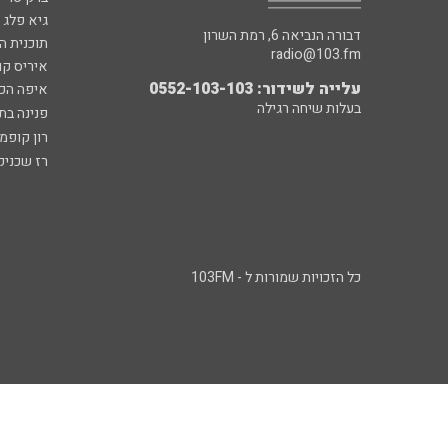
גיא פלג
דבורה הנביאה 6, רמת השרון
תוכנית ה
radio@103.fm
איריס קו
עלייה לשידור: 0552-103-103
איפה הכ
בעלות שיחה רגילה
פנינה בת
רון קופמ
רז שכניק
כל הזכויות שמורות ל - 103FM