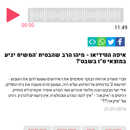
00:00
11:49
איפה הווידיאו - מיהו הרב שהבטיח 'המשיח יגיע
במוצאי ט"ו בשבט'?
חברי מועדון ארוחת הבוקר מסכמים את האירועים שעשו להם את השבוע -
'חדשות 2' מדווחים על הפיגוע שלא היה, שמעון פרס משבח את בית החולים,
אלי ישי מבקש הגנה מלוסי אהריש ושר המדע אופיר אקוניס לא מחזיק
רהיטים מ-'איקאה' - "איך לשר המדע וטכנולוגיה אין כישורים להרכיב רהיט
של 'איקאה'??"
21/01/2016
שמעון פרס
משיח
אופיר אקוניס
מבזק חדשות