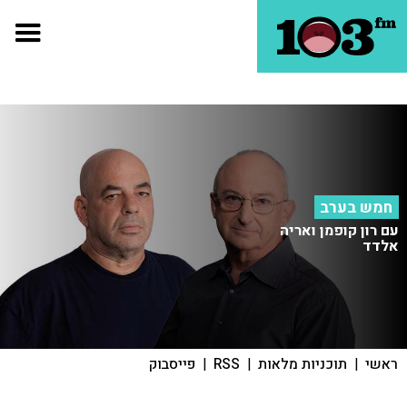
חמש בערב
עם רון קופמן ואריה
אלדד
ראשי
|
תוכניות מלאות
|
RSS
|
פייסבוק