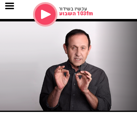
עכשיו בשידור
103fm השבוע