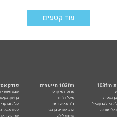
עוד קטעים
103
103fm מייעצים
פודקאסט
ע
פרופ' רפי קרסו
שבע תשע - 
ובן כספית
מיכל דליות
בן וינון, בקיצו
ל ואיל ברקוביץ'
ד"ר מאיה רוזמן
סג"ל וברקו -
ואלי אוחנה
הרב אפרים בן צבי
ספורט, בקיצו
שיחות לילה
שניים עד ארב