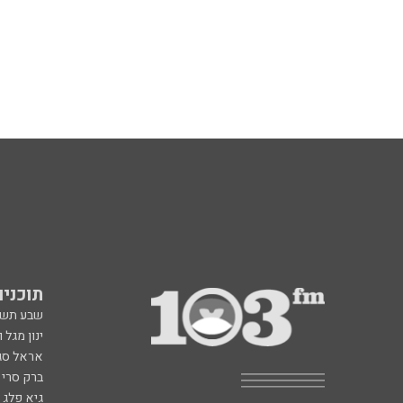
תוכניות fm
שבע תש
ינון מגל 
אראל סג"
ברק סרי 
גיא פלג