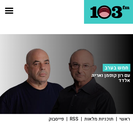
חמש בערב
עם רון קופמן ואריה
אלדד
ראשי
|
תוכניות מלאות
|
RSS
|
פייסבוק