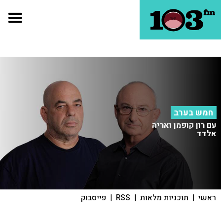
חמש בערב
עם רון קופמן ואריה
אלדד
ראשי
|
תוכניות מלאות
|
RSS
|
פייסבוק