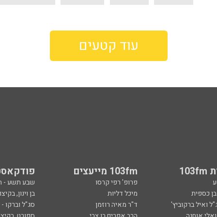
עוד קטעים
103
103fm מייעצים
פודקאסט
ע
פרופ' רפי קרסו
שבע תשע - 
ובן כספית
מיכל דליות
בן וינון, בקיצו
ל ואיל ברקוביץ'
ד"ר מאיה רוזמן
סג"ל וברקו -
ואלי אוחנה
הרב אפרים בן צבי
ספורט, בקיצו