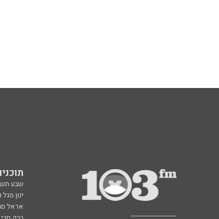
תוכניות fm
שבע תש
ינון מגל 
אראל סג"
ברק סרי 