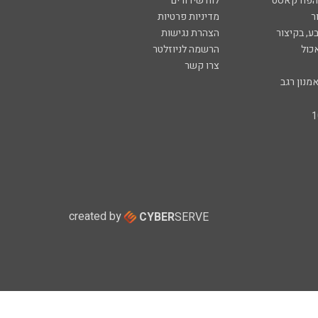
 הפודקאסט
לוח שידורים
ר
מדיניות פרטיות
ע, בקיצור
הצהרת נגישות
כול
הרשמה לניוזלטר
צרו קשר
מנון רגב
created by
CYBER
SERVE