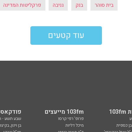
בית סוהר
בנק
גניבה
פרקליטות המדינה
עוד קטעים
103
103fm מייעצים
פודקאסט
ע
פרופ' רפי קרסו
שבע תשע - 
ובן כספית
מיכל דליות
בן וינון, בקיצו