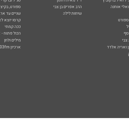
ל ואיל ברקוביץ'
ד"ר מאיה רוזמן
סג"ל וברקו -
ואלי אוחנה
הרב אפרים בן צבי
ספורט, בקיצו
שיחות לילה
שניים עד ארב
ספורט
קרסו יוצא לא
ל
ככה קמתי
סף
הכול פתוח - א
 צבי
מילים ולחן
ן ואריה אלדד
ארכיון 103fm