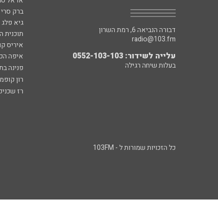
אראל סג"
ברק סרי 
גיא פלג
דבורה הנביאה 6, רמת השרון
תוכנית ה
radio@103.fm
איריס קו
עלייה לשידור: 0552-103-103
איפה הכ
בעלות שיחה רגילה
פנינה בת
רון קופמ
רז שכניק
כל הזכויות שמורות ל - 103FM