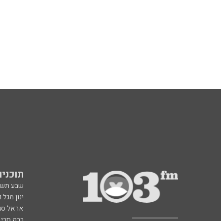
תוכניות fm
שבע תש
ינון מגל 
אראל סג"
ברק סרי 