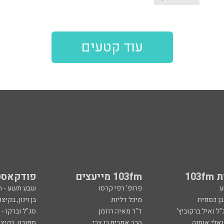
עוד קטעים
103
103fm מייעצים
פודקאסט
ע
פרופ' רפי קרסו
שבע תשע - 
ובן כספית
מיכל דליות
בן וינון, בקיצו
ל ואיל ברקוביץ'
ד"ר מאיה רוזמן
סג"ל וברקו -
ואלי אוחנה
הרב אפרים בן צבי
ספורט, בקיצו