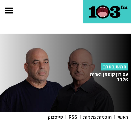
חמש בערב
עם רון קופמן ואריה
אלדד
ראשי
|
תוכניות מלאות
|
RSS
|
פייסבוק