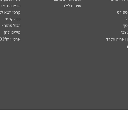
שיחות לילה
שניים עד ארב
ספורט
קרסו יוצא לא
ל
ככה קמתי
סף
הכול פתוח - א
 צבי
מילים ולחן
ן ואריה אלדד
ארכיון 103fm