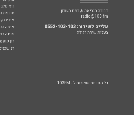
גיא פלג
דבורה הנביאה 6, רמת השרון
תוכנית ה
radio@103.fm
איריס קו
עלייה לשידור: 0552-103-103
איפה הכ
בעלות שיחה רגילה
פנינה בת
רון קופמ
רז שכניק
כל הזכויות שמורות ל - 103FM