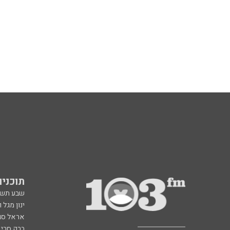
תוכניות fm
שבע תש
ינון מגל 
אראל סג"
ברק סרי 