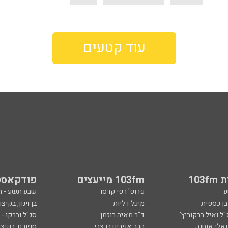
עוד קטעים
103
103fm מייעצים
פודקאסט
ע
פרופ' רפי קרסו
שבע תשע - 
ובן כספית
מיכל דליות
בן וינון, בקיצו
ל ואיל ברקוביץ'
ד"ר מאיה רוזמן
סג"ל וברקו -
ואלי אוחנה
הרב אפרים בן צבי
ספורט, בקיצו