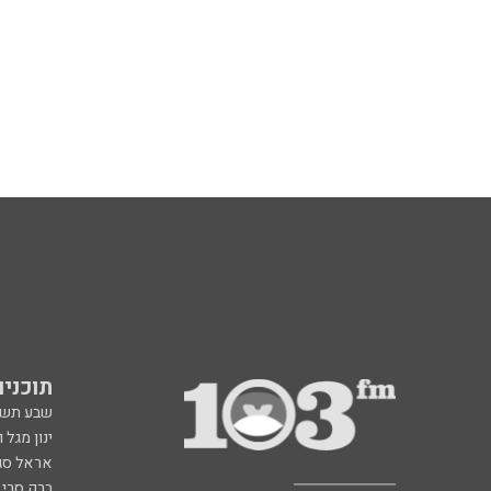
תוכניות fm
שבע תש
ינון מגל 
אראל סג"
ברק סרי 