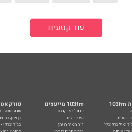
עוד קטעים
103
103fm מייעצים
פודקאסט
ע
פרופ' רפי קרסו
שבע תשע - 
ובן כספית
מיכל דליות
בן וינון, בקיצו
ל ואיל ברקוביץ'
ד"ר מאיה רוזמן
סג"ל וברקו -
ואלי אוחנה
הרב אפרים בן צבי
ספורט, בקיצו