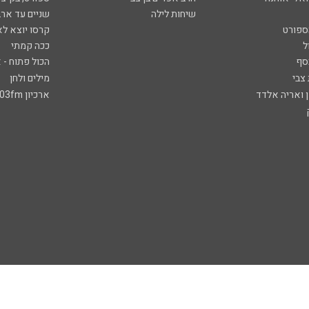
שיחות לילה
שניים עד ארב
ספורט
קרסו יוצא לא
ל
ככה קמתי
סף
הכול פתוח - א
 צבי
מילים ולחן
ן ואריה אלדד
ארכיון 103fm