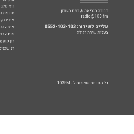
גיא פלג
דבורה הנביאה 6, רמת השרון
תוכנית ה
radio@103.fm
איריס קו
עלייה לשידור: 0552-103-103
איפה הכ
בעלות שיחה רגילה
פנינה בת
רון קופמ
רז שכניק
כל הזכויות שמורות ל - 103FM