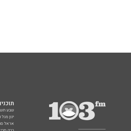
תוכניות fm
שבע תש
ינון מגל 
אראל סג"
ברק סרי 