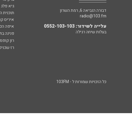
גיא פלג
דבורה הנביאה 6, רמת השרון
תוכנית ה
radio@103.fm
איריס קו
עלייה לשידור: 0552-103-103
איפה הכ
בעלות שיחה רגילה
פנינה בת
רון קופמ
רז שכניק
כל הזכויות שמורות ל - 103FM