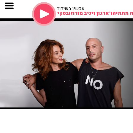
עכשיו בשידור
 מתתיהו־ארגון ויניב מורוזובסקי