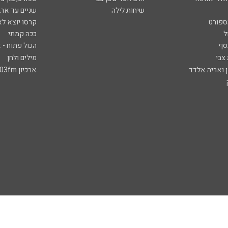
שיחות לילה
שניים עד ארב
ספורט
קרסו יוצא לא
ל
ככה קמתי
סף
הכול פתוח - א
 צבי
מילים ולחן
ן ואריה אלדד
ארכיון 103fm