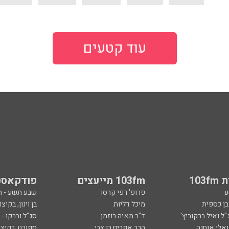
עוד קטעים
103
103fm מייעצים
פודקאסט
ע
פרופ' רפי קרסו
שבע תשע - 
ובן כספית
מיכל דליות
בן וינון, בקיצו
ל ואיל ברקוביץ'
ד"ר מאיה רוזמן
סג"ל וברקו -
ואלי אוחנה
הרב אפרים בן צבי
ספורט, בקיצו