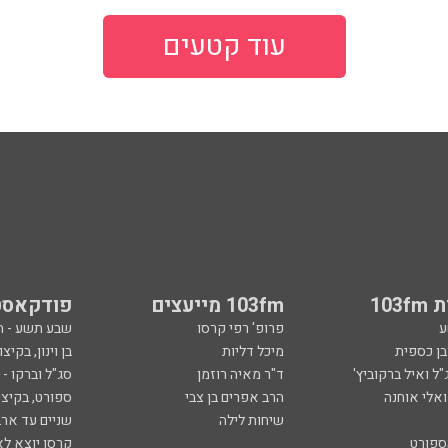
עוד קטעים
103
103fm מייעצים
פודקאסט
ע
פרופ' רפי קרסו
שבע תשע - 
ובן כספית
מיכל דליות
בן וינון, בקיצו
ל ואיל ברקוביץ'
ד"ר מאיה רוזמן
סג"ל וברקו -
ואלי אוחנה
הרב אפרים בן צבי
ספורט, בקיצו
שיחות לילה
שניים עד ארב
ספורט
קרסו יוצא לא