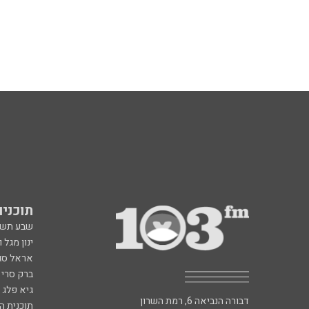
תוכניות fm
שבע תש
ינון מגל 
אראל סג"
ברק סרי 
גיא פלג
דבורה הנביאה 6, רמת השרון
תוכנית ה