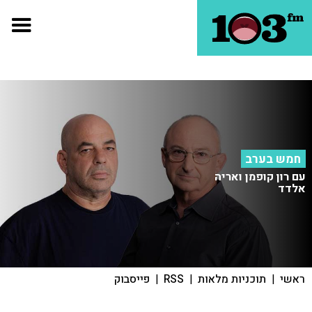
חמש בערב
עם רון קופמן ואריה
אלדד
ראשי
|
תוכניות מלאות
|
RSS
|
פייסבוק