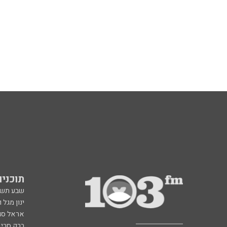
תוכניות fm
שבע תש
ינון מגל 
אראל סג"
ברק סרי 