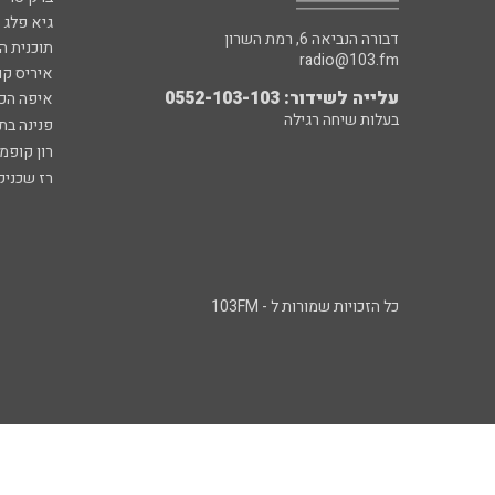
גיא פלג
דבורה הנביאה 6, רמת השרון
תוכנית ה
radio@103.fm
איריס קו
עלייה לשידור: 0552-103-103
איפה הכ
בעלות שיחה רגילה
פנינה בת
רון קופמ
רז שכניק
כל הזכויות שמורות ל - 103FM