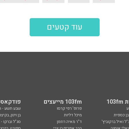
עוד קטעים
103
103fm מייעצים
פודקאסט
ע
פרופ' רפי קרסו
שבע תשע - 
ובן כספית
מיכל דליות
בן וינון, בקיצו
ל ואיל ברקוביץ'
ד"ר מאיה רוזמן
סג"ל וברקו -
ואלי אוחנה
הרב אפרים בן צבי
ספורט, בקיצו