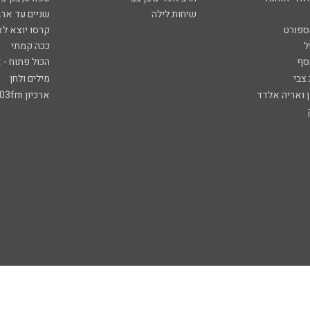
שיחות לילה
שניים עד ארב
ספורט
קרסו יוצא לא
ל
ככה קמתי
סף
הכול פתוח - א
 צבי
מילים ולחן
ן ואריה אלדד
ארכיון 103fm