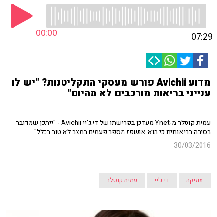
00:00
07:29
מדוע Avichii פורש מעסקי התקליטנות? "יש לו
ענייני בריאות מורכבים לא מהיום"
עמית קוטלר מ-Ynet מעדכן בפרישתו של די.ג'יי Avichii - "ייתכן שמדובר
בסיבה בריאותית כי הוא אושפז מספר פעמים במצב לא טוב בכלל"
30/03/2016
מוזיקה
די ג'יי
עמית קוטלר