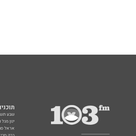
תוכניות fm
שבע תש
ינון מגל 
אראל סג"
ברק סרי 