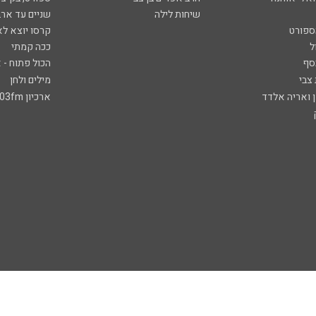
שיחות לילה
שניים עד ארב
ספורט
קרסו יוצא לא
ל
ככה קמתי
סף
הכול פתוח - א
 צבי
מילים ולחן
ן ואריה אלדד
ארכיון 103fm