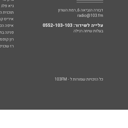
גיא פלג
דבורה הנביאה 6, רמת השרון
תוכנית ה
radio@103.fm
איריס קו
עלייה לשידור: 0552-103-103
איפה הכ
בעלות שיחה רגילה
פנינה בת
רון קופמ
רז שכניק
כל הזכויות שמורות ל - 103FM