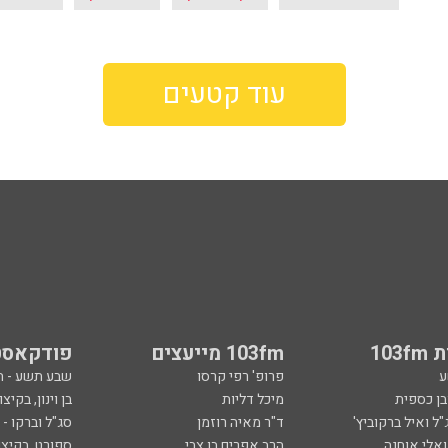
עוד קטעים
103
103fm מייעצים
פודקאסט
ע
פרופ' רפי קרסו
שבע תשע - 
ובן כספית
מיכל דליות
בן וינון, בקיצו
ל ואיל ברקוביץ'
ד"ר מאיה רוזמן
סג"ל וברקו -
ואלי אוחנה
הרב אפרים בן צבי
ספורט, בקיצו