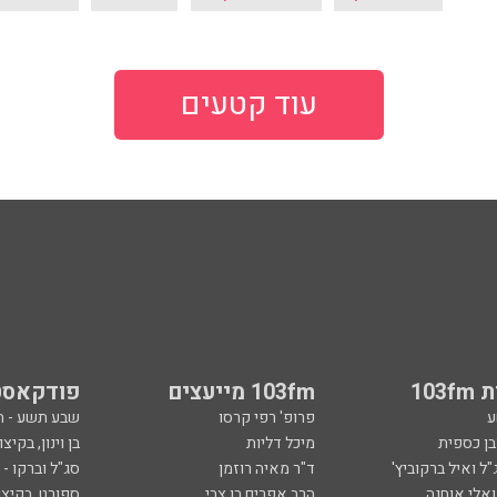
עוד קטעים
103
103fm מייעצים
פודקאסט
ע
פרופ' רפי קרסו
שבע תשע - 
ובן כספית
מיכל דליות
בן וינון, בקיצו
ל ואיל ברקוביץ'
ד"ר מאיה רוזמן
סג"ל וברקו -
ואלי אוחנה
הרב אפרים בן צבי
ספורט, בקיצו