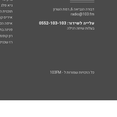
גיא פלג
דבורה הנביאה 6, רמת השרון
תוכנית ה
radio@103.fm
איריס קו
עלייה לשידור: 0552-103-103
איפה הכ
בעלות שיחה רגילה
פנינה בת
רון קופמ
רז שכניק
כל הזכויות שמורות ל - 103FM