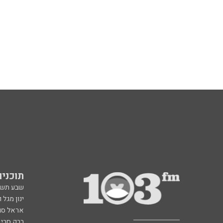
תוכניות fm
שבע תש
ינון מגל 
אראל סג"
ברק סרי 