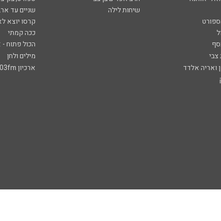
שיחות לילה
שניים עד ארב
ספורט
קרסו יוצא לא
ל
ככה קמתי
סף
הכול פתוח - א
 צבי
מילים ולחן
ן ואריה אלדד
ארכיון 103fm